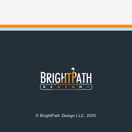
© BrightPath Design LLC, 2025