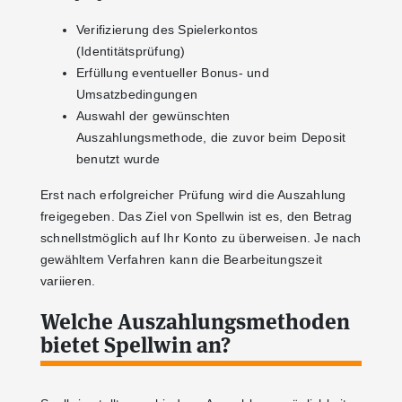
Verifizierung des Spielerkontos
(Identitätsprüfung)
Erfüllung eventueller Bonus- und
Umsatzbedingungen
Auswahl der gewünschten
Auszahlungsmethode, die zuvor beim Deposit
benutzt wurde
Erst nach erfolgreicher Prüfung wird die Auszahlung
freigegeben. Das Ziel von Spellwin ist es, den Betrag
schnellstmöglich auf Ihr Konto zu überweisen. Je nach
gewähltem Verfahren kann die Bearbeitungszeit
variieren.
Welche Auszahlungsmethoden
bietet Spellwin an?