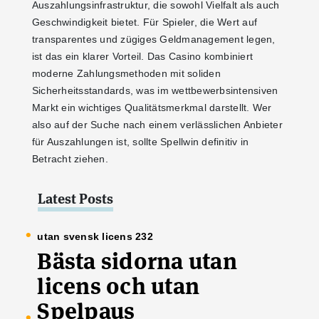
Auszahlungsinfrastruktur, die sowohl Vielfalt als auch
Geschwindigkeit bietet. Für Spieler, die Wert auf
transparentes und zügiges Geldmanagement legen,
ist das ein klarer Vorteil. Das Casino kombiniert
moderne Zahlungsmethoden mit soliden
Sicherheitsstandards, was im wettbewerbsintensiven
Markt ein wichtiges Qualitätsmerkmal darstellt. Wer
also auf der Suche nach einem verlässlichen Anbieter
für Auszahlungen ist, sollte Spellwin definitiv in
Betracht ziehen.
Latest Posts
utan svensk licens 232
Bästa sidorna utan
licens och utan
Spelpaus