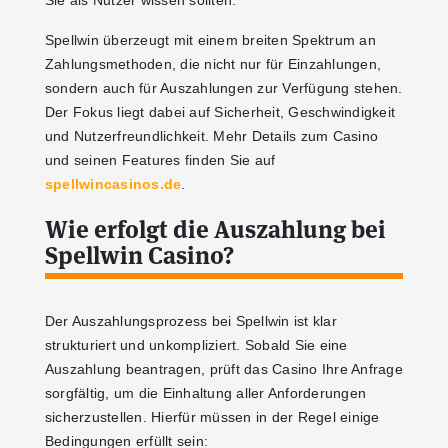
Sie als Nutzer wissen sollten.
Spellwin überzeugt mit einem breiten Spektrum an
Zahlungsmethoden, die nicht nur für Einzahlungen,
sondern auch für Auszahlungen zur Verfügung stehen.
Der Fokus liegt dabei auf Sicherheit, Geschwindigkeit
und Nutzerfreundlichkeit. Mehr Details zum Casino
und seinen Features finden Sie auf
spellwincasinos.de
.
Wie erfolgt die Auszahlung bei
Spellwin Casino?
Der Auszahlungsprozess bei Spellwin ist klar
strukturiert und unkompliziert. Sobald Sie eine
Auszahlung beantragen, prüft das Casino Ihre Anfrage
sorgfältig, um die Einhaltung aller Anforderungen
sicherzustellen. Hierfür müssen in der Regel einige
Bedingungen erfüllt sein: