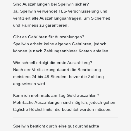
Sind Auszahlungen bei Spellwin sicher?
Ja, Spellwin verwendet TLS-Verschlüsselung und
verifiziert alle Auszahlungsanfragen, um Sicherheit
und Fairness zu garantieren.
Gibt es Gebühren für Auszahlungen?
Spellwin erhebt keine eigenen Gebühren, jedoch
können je nach Zahlungsanbieter Kosten anfallen.
Wie schnell erfolgt die erste Auszahlung?
Nach der Verifizierung dauert die Bearbeitung
meistens 24 bis 48 Stunden, bevor die Zahlung
angewiesen wird.
Kann ich mehrmals am Tag Geld auszahlen?
Mehrfache Auszahlungen sind möglich, jedoch gelten
tägliche Höchstlimits, die beachtet werden müssen.
Spellwin besticht durch eine gut durchdachte