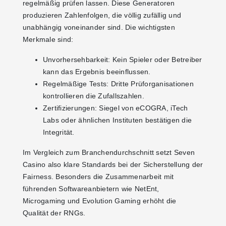
regelmäßig prüfen lassen. Diese Generatoren
produzieren Zahlenfolgen, die völlig zufällig und
unabhängig voneinander sind. Die wichtigsten
Merkmale sind:
Unvorhersehbarkeit: Kein Spieler oder Betreiber
kann das Ergebnis beeinflussen.
Regelmäßige Tests: Dritte Prüforganisationen
kontrollieren die Zufallszahlen.
Zertifizierungen: Siegel von eCOGRA, iTech
Labs oder ähnlichen Instituten bestätigen die
Integrität.
Im Vergleich zum Branchendurchschnitt setzt Seven
Casino also klare Standards bei der Sicherstellung der
Fairness. Besonders die Zusammenarbeit mit
führenden Softwareanbietern wie NetEnt,
Microgaming und Evolution Gaming erhöht die
Qualität der RNGs.