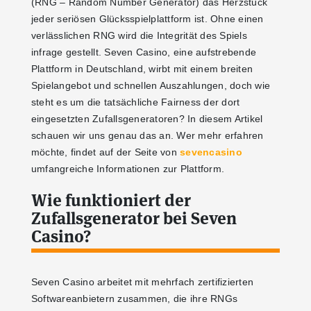
(RNG – Random Number Generator) das Herzstück
jeder seriösen Glücksspielplattform ist. Ohne einen
verlässlichen RNG wird die Integrität des Spiels
infrage gestellt. Seven Casino, eine aufstrebende
Plattform in Deutschland, wirbt mit einem breiten
Spielangebot und schnellen Auszahlungen, doch wie
steht es um die tatsächliche Fairness der dort
eingesetzten Zufallsgeneratoren? In diesem Artikel
schauen wir uns genau das an. Wer mehr erfahren
möchte, findet auf der Seite von
sevencasino
umfangreiche Informationen zur Plattform.
Wie funktioniert der
Zufallsgenerator bei Seven
Casino?
Seven Casino arbeitet mit mehrfach zertifizierten
Softwareanbietern zusammen, die ihre RNGs