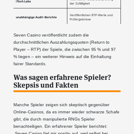
iTech Labs
der Zufälligkeit
Veröffentlichen RTP-Werte und
unabhängige Audit-Berichte
Prüfergebnisse
Seven Casino veröffentlicht zudem die
durchschnittlichen Auszahlungsquoten (Return to
Player – RTP) der Spiele, die zwischen 95 % und 97
% liegen – ein weiterer Hinweis auf die Einhaltung
fairer Standards.
Was sagen erfahrene Spieler?
Skepsis und Fakten
Manche Spieler zeigen sich skeptisch gegenüber
Online-Casinos, da es immer wieder schwarze Schafe
gibt, die durch manipulierte RNGs Spieler
benachteiligen. Ein erfahrener Spieler berichtet:
„Seven Casino fiel mir positiv auf, weil selbst bei