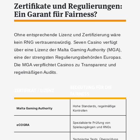
Zertifikate und Regulierungen:
Ein Garant für Fairness?
Ohne entsprechende Lizenz und Zertifizierung wäre
kein RNG vertrauenswürdig. Seven Casino verfügt
über eine Lizenz der Malta Gaming Authority (MGA),
eine der strengsten Regulierungsbehörden Europas.
Die MGA verpflichtet Casinos zu Transparenz und
regelmäßigen Audits.
BEDEUTUNG FÜR DIE
ZERTIFIKAT / LIZENZ
FAIRNESS
Hohe Standards, regelmäßige
Malta Gaming Authority
Kontrollen
Spezialisierte Prüfung von
eCOGRA
Spielausgängen und RNGs
Technische Tests, Überprüfung