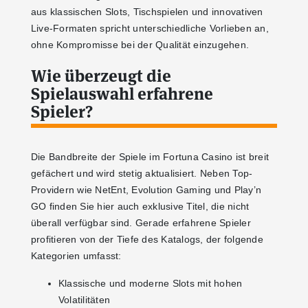
aus klassischen Slots, Tischspielen und innovativen
Live-Formaten spricht unterschiedliche Vorlieben an,
ohne Kompromisse bei der Qualität einzugehen.
Wie überzeugt die
Spielauswahl erfahrene
Spieler?
Die Bandbreite der Spiele im Fortuna Casino ist breit
gefächert und wird stetig aktualisiert. Neben Top-
Providern wie NetEnt, Evolution Gaming und Play’n
GO finden Sie hier auch exklusive Titel, die nicht
überall verfügbar sind. Gerade erfahrene Spieler
profitieren von der Tiefe des Katalogs, der folgende
Kategorien umfasst:
Klassische und moderne Slots mit hohen
Volatilitäten