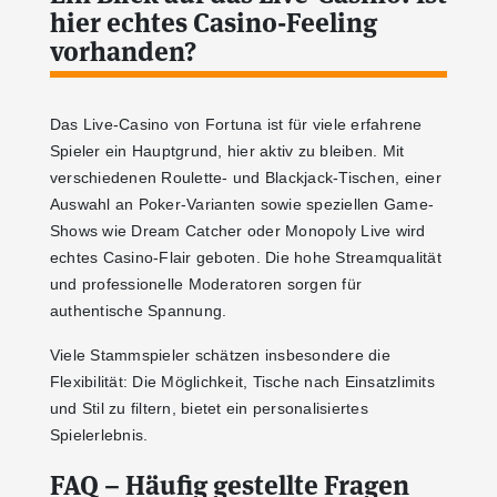
hier echtes Casino-Feeling
vorhanden?
Das Live-Casino von Fortuna ist für viele erfahrene
Spieler ein Hauptgrund, hier aktiv zu bleiben. Mit
verschiedenen Roulette- und Blackjack-Tischen, einer
Auswahl an Poker-Varianten sowie speziellen Game-
Shows wie Dream Catcher oder Monopoly Live wird
echtes Casino-Flair geboten. Die hohe Streamqualität
und professionelle Moderatoren sorgen für
authentische Spannung.
Viele Stammspieler schätzen insbesondere die
Flexibilität: Die Möglichkeit, Tische nach Einsatzlimits
und Stil zu filtern, bietet ein personalisiertes
Spielerlebnis.
FAQ – Häufig gestellte Fragen