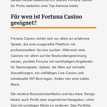
diesem Artikel beleuchte ich, warum Fortuna Casino
für Profis weiterhin eine Top-Adresse bleibt.
Für wen ist Fortuna Casino
geeignet?
Fortuna Casino richtet sich vor allem an erfahrene
Spieler, die eine ausgereifte Plattform mit
professionellem Service suchen. Während viele
Casinos vor allem auf die Neukundengewinnung
setzen, punktet Fortuna mit nachhaltigen Angeboten
für Stammspieler. Spieler, die Wert auf schnelle
Auszahlungen, ein vielfältiges Live-Casino und
individuelle VIP-Boni legen, finden hier eine solide
Basis.
Die intuitive Benutzeroberfläche und das klare Design
bieten auch Profis eine angenehme Navigation, ohne
Zeit mit unnötigen Klicks zu verlieren. Das Portfolio