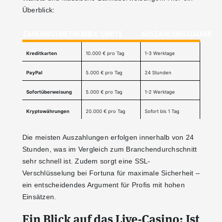
Überblick:
ZAHLUNGSMETHODE
MAX. LIMITS
AUSZAHLUNGSDAUER
Kreditkarten
10.000 € pro Tag
1-3 Werktage
PayPal
5.000 € pro Tag
24 Stunden
Sofortüberweisung
5.000 € pro Tag
1-2 Werktage
Kryptowährungen
20.000 € pro Tag
Sofort bis 1 Tag
Die meisten Auszahlungen erfolgen innerhalb von 24
Stunden, was im Vergleich zum Branchendurchschnitt
sehr schnell ist. Zudem sorgt eine SSL-
Verschlüsselung bei Fortuna für maximale Sicherheit –
ein entscheidendes Argument für Profis mit hohen
Einsätzen.
Ein Blick auf das Live-Casino: Ist