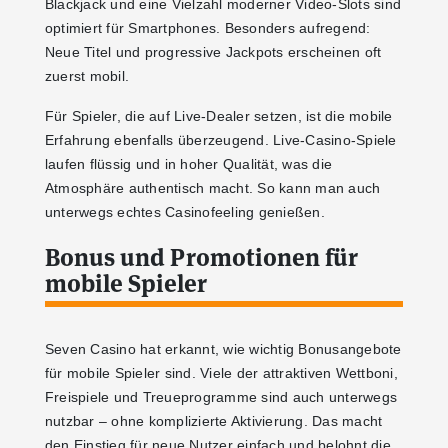
Blackjack und eine Vielzahl moderner Video-Slots sind
optimiert für Smartphones. Besonders aufregend:
Neue Titel und progressive Jackpots erscheinen oft
zuerst mobil.
Für Spieler, die auf Live-Dealer setzen, ist die mobile
Erfahrung ebenfalls überzeugend. Live-Casino-Spiele
laufen flüssig und in hoher Qualität, was die
Atmosphäre authentisch macht. So kann man auch
unterwegs echtes Casinofeeling genießen.
Bonus und Promotionen für
mobile Spieler
Seven Casino hat erkannt, wie wichtig Bonusangebote
für mobile Spieler sind. Viele der attraktiven Wettboni,
Freispiele und Treueprogramme sind auch unterwegs
nutzbar – ohne komplizierte Aktivierung. Das macht
den Einstieg für neue Nutzer einfach und belohnt die