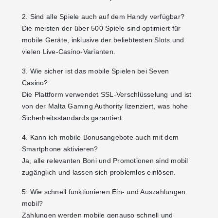
2. Sind alle Spiele auch auf dem Handy verfügbar?
Die meisten der über 500 Spiele sind optimiert für
mobile Geräte, inklusive der beliebtesten Slots und
vielen Live-Casino-Varianten.
3. Wie sicher ist das mobile Spielen bei Seven
Casino?
Die Plattform verwendet SSL-Verschlüsselung und ist
von der Malta Gaming Authority lizenziert, was hohe
Sicherheitsstandards garantiert.
4. Kann ich mobile Bonusangebote auch mit dem
Smartphone aktivieren?
Ja, alle relevanten Boni und Promotionen sind mobil
zugänglich und lassen sich problemlos einlösen.
5. Wie schnell funktionieren Ein- und Auszahlungen
mobil?
Zahlungen werden mobile genauso schnell und