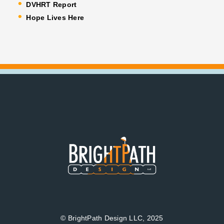
DVHRT Report
Hope Lives Here
© BrightPath Design LLC, 2025