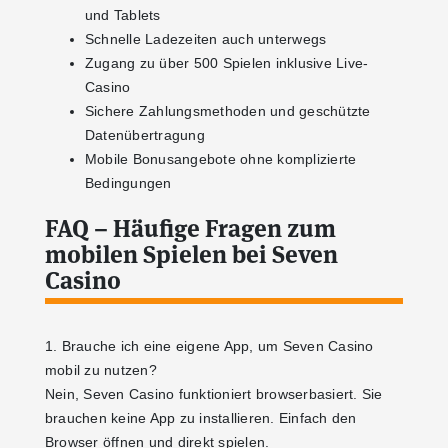
und Tablets
Schnelle Ladezeiten auch unterwegs
Zugang zu über 500 Spielen inklusive Live-
Casino
Sichere Zahlungsmethoden und geschützte
Datenübertragung
Mobile Bonusangebote ohne komplizierte
Bedingungen
FAQ – Häufige Fragen zum
mobilen Spielen bei Seven
Casino
1. Brauche ich eine eigene App, um Seven Casino
mobil zu nutzen?
Nein, Seven Casino funktioniert browserbasiert. Sie
brauchen keine App zu installieren. Einfach den
Browser öffnen und direkt spielen.