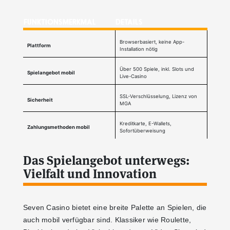
FUNKTIONSMERKMAL
DETAILS
Browserbasiert, keine App-
Plattform
Installation nötig
Über 500 Spiele, inkl. Slots und
Spielangebot mobil
Live-Casino
SSL-Verschlüsselung, Lizenz von
Sicherheit
MGA
Kreditkarte, E-Wallets,
Zahlungsmethoden mobil
Sofortüberweisung
Das Spielangebot unterwegs:
Vielfalt und Innovation
Seven Casino bietet eine breite Palette an Spielen, die
auch mobil verfügbar sind. Klassiker wie Roulette,