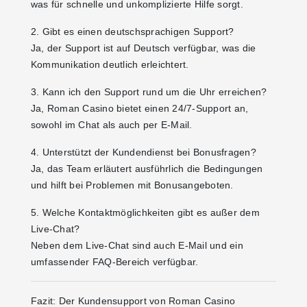
was für schnelle und unkomplizierte Hilfe sorgt.
2. Gibt es einen deutschsprachigen Support?
Ja, der Support ist auf Deutsch verfügbar, was die
Kommunikation deutlich erleichtert.
3. Kann ich den Support rund um die Uhr erreichen?
Ja, Roman Casino bietet einen 24/7-Support an,
sowohl im Chat als auch per E-Mail.
4. Unterstützt der Kundendienst bei Bonusfragen?
Ja, das Team erläutert ausführlich die Bedingungen
und hilft bei Problemen mit Bonusangeboten.
5. Welche Kontaktmöglichkeiten gibt es außer dem
Live-Chat?
Neben dem Live-Chat sind auch E-Mail und ein
umfassender FAQ-Bereich verfügbar.
Fazit: Der Kundensupport von Roman Casino