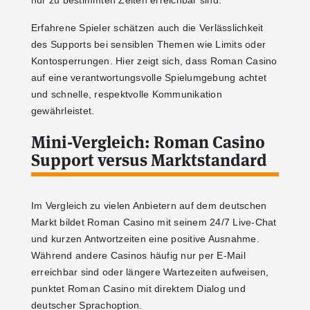
nur zu bestimmten Zeiten erreichbar sind.
Erfahrene Spieler schätzen auch die Verlässlichkeit
des Supports bei sensiblen Themen wie Limits oder
Kontosperrungen. Hier zeigt sich, dass Roman Casino
auf eine verantwortungsvolle Spielumgebung achtet
und schnelle, respektvolle Kommunikation
gewährleistet.
Mini-Vergleich: Roman Casino
Support versus Marktstandard
Im Vergleich zu vielen Anbietern auf dem deutschen
Markt bildet Roman Casino mit seinem 24/7 Live-Chat
und kurzen Antwortzeiten eine positive Ausnahme.
Während andere Casinos häufig nur per E-Mail
erreichbar sind oder längere Wartezeiten aufweisen,
punktet Roman Casino mit direktem Dialog und
deutscher Sprachoption.