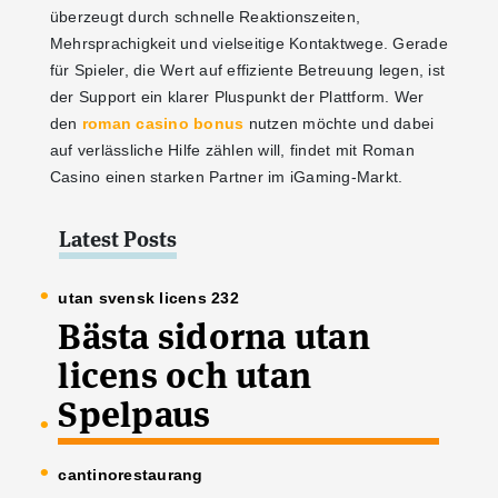
überzeugt durch schnelle Reaktionszeiten,
Mehrsprachigkeit und vielseitige Kontaktwege. Gerade
für Spieler, die Wert auf effiziente Betreuung legen, ist
der Support ein klarer Pluspunkt der Plattform. Wer
den
roman casino bonus
nutzen möchte und dabei
auf verlässliche Hilfe zählen will, findet mit Roman
Casino einen starken Partner im iGaming-Markt.
Latest Posts
utan svensk licens 232
Bästa sidorna utan
licens och utan
Spelpaus
cantinorestaurang