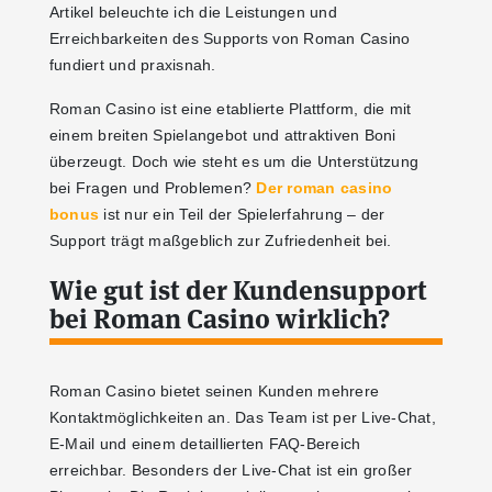
Artikel beleuchte ich die Leistungen und
Erreichbarkeiten des Supports von Roman Casino
fundiert und praxisnah.
Roman Casino ist eine etablierte Plattform, die mit
einem breiten Spielangebot und attraktiven Boni
überzeugt. Doch wie steht es um die Unterstützung
bei Fragen und Problemen?
Der roman casino
bonus
ist nur ein Teil der Spielerfahrung – der
Support trägt maßgeblich zur Zufriedenheit bei.
Wie gut ist der Kundensupport
bei Roman Casino wirklich?
Roman Casino bietet seinen Kunden mehrere
Kontaktmöglichkeiten an. Das Team ist per Live-Chat,
E-Mail und einem detaillierten FAQ-Bereich
erreichbar. Besonders der Live-Chat ist ein großer