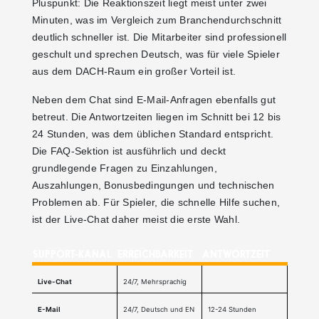
Pluspunkt: Die Reaktionszeit liegt meist unter zwei
Minuten, was im Vergleich zum Branchendurchschnitt
deutlich schneller ist. Die Mitarbeiter sind professionell
geschult und sprechen Deutsch, was für viele Spieler
aus dem DACH-Raum ein großer Vorteil ist.
Neben dem Chat sind E-Mail-Anfragen ebenfalls gut
betreut. Die Antwortzeiten liegen im Schnitt bei 12 bis
24 Stunden, was dem üblichen Standard entspricht.
Die FAQ-Sektion ist ausführlich und deckt
grundlegende Fragen zu Einzahlungen,
Auszahlungen, Bonusbedingungen und technischen
Problemen ab. Für Spieler, die schnelle Hilfe suchen,
ist der Live-Chat daher meist die erste Wahl.
SUPPORT-KANAL
ERREICHBARKEIT
ANTWORTZEIT
Live-Chat
24/7, Mehrsprachig
E-Mail
24/7, Deutsch und EN
12-24 Stunden