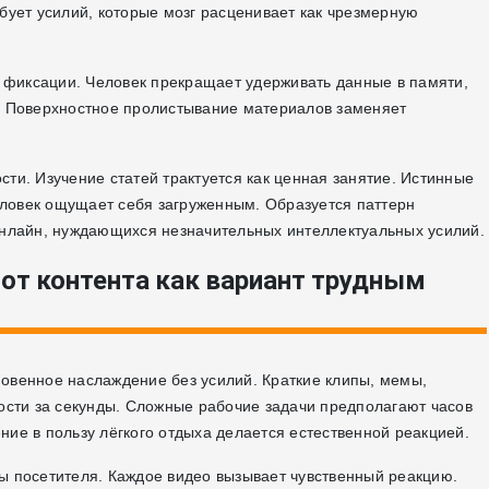
ебует усилий, которые мозг расценивает как чрезмерную
фиксации. Человек прекращает удерживать данные в памяти,
е. Поверхностное пролистывание материалов заменяет
сти. Изучение статей трактуется как ценная занятие. Истинные
ловек ощущает себя загруженным. Образуется паттерн
онлайн, нуждающихся незначительных интеллектуальных усилий.
от контента как вариант трудным
овенное наслаждение без усилий. Краткие клипы, мемы,
сти за секунды. Сложные рабочие задачи предполагают часов
ние в пользу лёгкого отдыха делается естественной реакцией.
ы посетителя. Каждое видео вызывает чувственный реакцию.