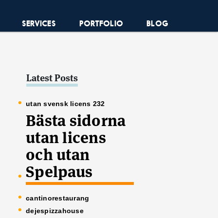
SERVICES
PORTFOLIO
BLOG
Latest Posts
utan svensk licens 232
Bästa sidorna
utan licens
och utan
Spelpaus
cantinorestaurang
dejespizzahouse