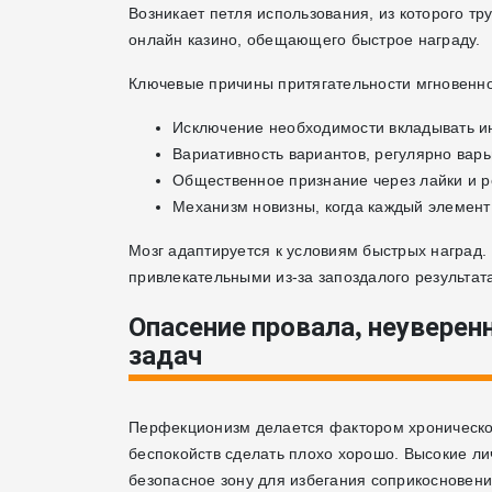
Возникает петля использования, из которого т
онлайн казино, обещающего быстрое награду.
Ключевые причины притягательности мгновенно
Исключение необходимости вкладывать и
Вариативность вариантов, регулярно ва
Общественное признание через лайки и р
Механизм новизны, когда каждый элемент
Мозг адаптируется к условиям быстрых наград
привлекательными из-за запоздалого результат
Опасение провала, неуверен
задач
Перфекционизм делается фактором хронического
беспокойств сделать плохо хорошо. Высокие ли
безопасное зону для избегания соприкосновени