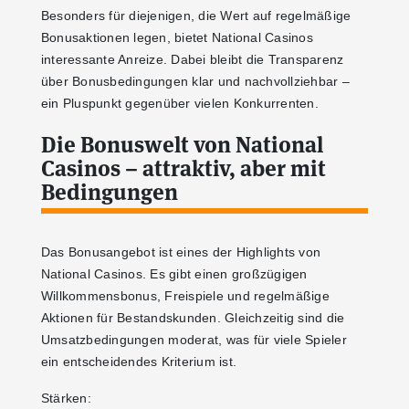
Besonders für diejenigen, die Wert auf regelmäßige
Bonusaktionen legen, bietet National Casinos
interessante Anreize. Dabei bleibt die Transparenz
über Bonusbedingungen klar und nachvollziehbar –
ein Pluspunkt gegenüber vielen Konkurrenten.
Die Bonuswelt von National
Casinos – attraktiv, aber mit
Bedingungen
Das Bonusangebot ist eines der Highlights von
National Casinos. Es gibt einen großzügigen
Willkommensbonus, Freispiele und regelmäßige
Aktionen für Bestandskunden. Gleichzeitig sind die
Umsatzbedingungen moderat, was für viele Spieler
ein entscheidendes Kriterium ist.
Stärken: