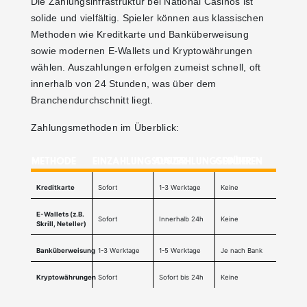
Die Zahlungsinfrastruktur bei National Casinos ist
solide und vielfältig. Spieler können aus klassischen
Methoden wie Kreditkarte und Banküberweisung
sowie modernen E-Wallets und Kryptowährungen
wählen. Auszahlungen erfolgen zumeist schnell, oft
innerhalb von 24 Stunden, was über dem
Branchendurchschnitt liegt.
Zahlungsmethoden im Überblick:
METHODE
EINZAHLUNGSDAUER
AUSZAHLUNGSDAUER
GEBÜHREN
Kreditkarte
Sofort
1-3 Werktage
Keine
E-Wallets (z.B.
Sofort
Innerhalb 24h
Keine
Skrill, Neteller)
Banküberweisung
1-3 Werktage
1-5 Werktage
Je nach Bank
Kryptowährungen
Sofort
Sofort bis 24h
Keine