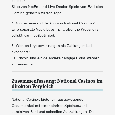
beliebt?
Slots von NetEnt und Live-Dealer-Spiele von Evolution
Gaming gehören zu den Tops.
4. Gibt es eine mobile App von National Casinos?
Eine separate App gibt es nicht, aber die Website ist
vollständig mobiloptimiert.
5. Werden Kryptowährungen als Zahlungsmittel
akzeptiert?
Ja, Bitcoin und einige andere gängige Coins werden
angenommen.
Zusammenfassung: National Casinos im
direkten Vergleich
National Casinos bietet ein ausgewogenes
Gesamtpaket mit einer starken Spielauswahl,
attraktiven Boni und schnellen Auszahlungen. Die