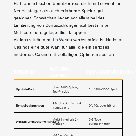
Plattform ist sicher, benutzerfreundlich und sowohl für
Neueinsteiger als auch erfahrene Spieler gut
geeignet. Schwächen liegen vor allem bei der
Limitierung von Bonuszahlungen auf bestimmte
Methoden und gelegentlich knappen
Aktionszeiträumen. Im Wettbewerbsumfeld ist National
Casinos eine gute Wahl für alle, die ein seriöses,
modernes Casino mit vielfältigen Optionen suchen.
NATIONAL
KRITERIUM
BRANCHENDURCHSCHNI
CASINOS
Über 2000 Spiele,
Spielvielfalt
Ca. 1500-2000 Spiele
Top-Provider
35x Umsatz, fair und
Bonusbedingungen
Oft 40x oder höher
transparent
Meist innerhalb 24
2-3 Tage
Auszahlungsgeschwindigkeit
Stunden
durchschnittlich
MGA – höchste