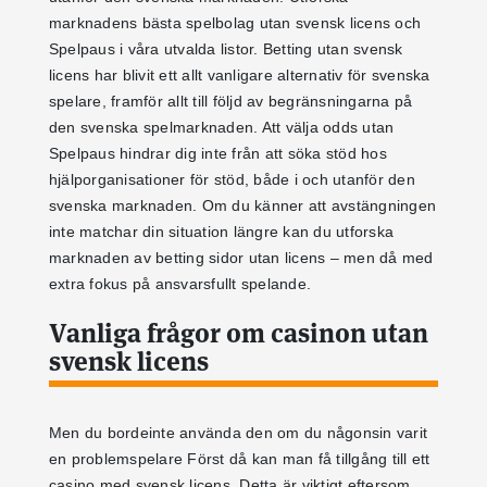
marknadens bästa spelbolag utan svensk licens och
Spelpaus i våra utvalda listor. Betting utan svensk
licens har blivit ett allt vanligare alternativ för svenska
spelare, framför allt till följd av begränsningarna på
den svenska spelmarknaden. Att välja odds utan
Spelpaus hindrar dig inte från att söka stöd hos
hjälporganisationer för stöd, både i och utanför den
svenska marknaden. Om du känner att avstängningen
inte matchar din situation längre kan du utforska
marknaden av betting sidor utan licens – men då med
extra fokus på ansvarsfullt spelande.
Vanliga frågor om casinon utan
svensk licens
Men du bordeinte använda den om du någonsin varit
en problemspelare Först då kan man få tillgång till ett
casino med svensk licens. Detta är viktigt eftersom