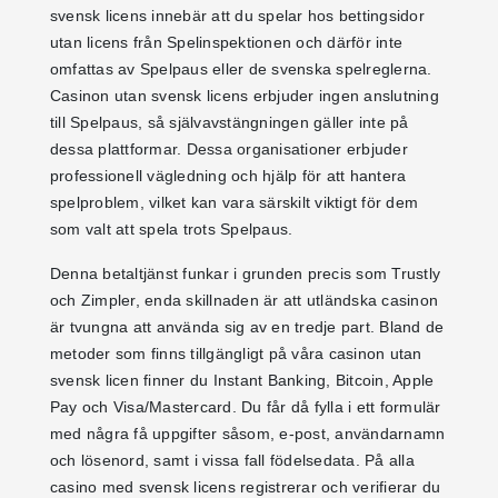
svensk licens innebär att du spelar hos bettingsidor
utan licens från Spelinspektionen och därför inte
omfattas av Spelpaus eller de svenska spelreglerna.
Casinon utan svensk licens erbjuder ingen anslutning
till Spelpaus, så självavstängningen gäller inte på
dessa plattformar. Dessa organisationer erbjuder
professionell vägledning och hjälp för att hantera
spelproblem, vilket kan vara särskilt viktigt för dem
som valt att spela trots Spelpaus.
Denna betaltjänst funkar i grunden precis som Trustly
och Zimpler, enda skillnaden är att utländska casinon
är tvungna att använda sig av en tredje part. Bland de
metoder som finns tillgängligt på våra casinon utan
svensk licen finner du Instant Banking, Bitcoin, Apple
Pay och Visa/Mastercard. Du får då fylla i ett formulär
med några få uppgifter såsom, e-post, användarnamn
och lösenord, samt i vissa fall födelsedata. På alla
casino med svensk licens registrerar och verifierar du