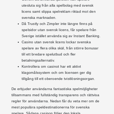
utesluta sig från alla spelbolag med svensk
licens samt slippa spelreklam riktad mot den
svenska marknaden.
Då Trustly och Zimpler inte längre finns på
spelsidor utan svensk licens, får spelare från
Sverige istället använda sig av Instant Banking.
Casino utan svensk licens lockar svenska
spelare av flera olika skäl, från större bonusar
till ett bredare spelutbud och fler
betalningsalternativ.
Kontrollera om casinot har ett aktivt
klagomålssystem och om licensen ger dig
tillgång till ett oberoende tvistlösningsorgan.
De erbjuder användarna fantastiska spelmöjligheter
tillsammans med fullständig transparens och rättvisa
regler för användarna. Nedan får du veta mer om de
mest populära speldestinationerna för svenska
spelare. Sådana casinon följer den lokala