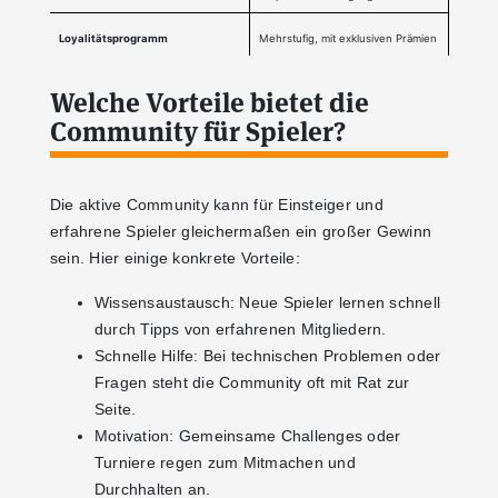
Loyalitätsprogramm
Mehrstufig, mit exklusiven Prämien
Welche Vorteile bietet die
Community für Spieler?
Die aktive Community kann für Einsteiger und
erfahrene Spieler gleichermaßen ein großer Gewinn
sein. Hier einige konkrete Vorteile:
Wissensaustausch: Neue Spieler lernen schnell
durch Tipps von erfahrenen Mitgliedern.
Schnelle Hilfe: Bei technischen Problemen oder
Fragen steht die Community oft mit Rat zur
Seite.
Motivation: Gemeinsame Challenges oder
Turniere regen zum Mitmachen und
Durchhalten an.