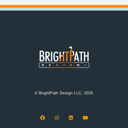
© BrightPath Design LLC, 2025