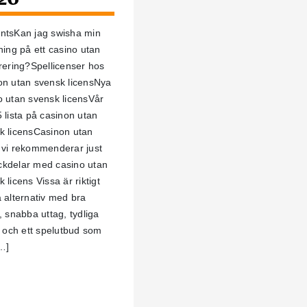
ntsKan jag swisha min
ning på ett casino utan
trering?Spellicenser hos
on utan svensk licensNya
o utan svensk licensVår
5 lista på casinon utan
k licensCasinon utan
 vi rekommenderar just
kdelar med casino utan
 licens Vissa är riktigt
a alternativ med bra
, snabba uttag, tydliga
r och ett spelutbud som
[…]